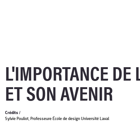
L'IMPORTANCE DE 
ET SON AVENIR
Crédits /
Sylvie Pouliot, Professeure École de design Université Laval