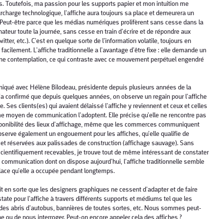
. Toutefois, ma passion pour les supports papier et mon intuition me
urcharge technologique, l’affiche aura toujours sa place et demeurera un
Peut-être parce que les médias numériques prolifèrent sans cesse dans la
inateur toute la journée, sans cesse en train d’écrire et de répondre aux
witter, etc.). C’est en quelque sorte de l’information volatile, toujours en
acilement. L’affiche traditionnelle a l’avantage d’être fixe : elle demande un
aine contemplation, ce qui contraste avec ce mouvement perpétuel engendré
.
muniqué avec Hélène Bilodeau, présidente depuis plusieurs années de la
’a confirmé que depuis quelques années, on observe un regain pour l’affiche
 Ses clients(es) qui avaient délaissé l’affiche y reviennent et ceux et celles
me moyen de communication l’adoptent. Elle précise qu’elle ne rencontre pas
a disponibilité des lieux d’affichage, même que les commerces communiquent
observe également un engouement pour les affiches, qu’elle qualifie de
 et réservées aux palissades de construction (affichage sauvage). Sans
cientifiquement recevables, je trouve tout de même intéressant de constater
 communication dont on dispose aujourd’hui, l’affiche traditionnelle semble
 place qu’elle a occupée pendant longtemps.
ait en sorte que les designers graphiques ne cessent d’adapter et de faire
ate pour l’affiche à travers différents supports et médiums tel que les
s des abris d’autobus, bannières de toutes sortes, etc. Nous sommes peut-
iche ou de nous interroger. Peut-on encore appeler cela des affiches ?