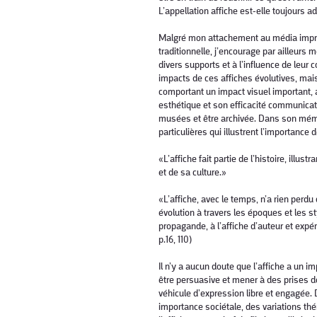
L’appellation affiche est-elle toujours 
​
Malgré mon attachement au média imprimé
traditionnelle, j’encourage par ailleurs me
divers supports et à l’influence de leur c
impacts de ces affiches évolutives, mais
comportant un impact visuel important, 
esthétique et son efficacité communicati
musées et être archivée. Dans son mémo
particulières qui illustrent l’importance d
​
«L’affiche fait partie de l’histoire, il
et de sa culture.»
​
«L’affiche, avec le temps, n’a rien perdu 
évolution à travers les époques et les sty
propagande, à l’affiche d’auteur et expé
p.16, 110)
​
Il n’y a aucun doute que l’affiche a un i
être persuasive et mener à des prises 
véhicule d’expression libre et engagée. 
importance sociétale, des variations thé