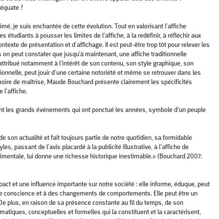
adéquate ?
, je suis enchantée de cette évolution. Tout en valorisant l’affiche
s étudiants à pousser les limites de l’affiche, à la redéfinir, à réfléchir aux
ontexte de présentation et d’affichage. Il est peut-être trop tôt pour relever les
 on peut constater que jusqu’à maintenant, une affiche traditionnelle
attribué notamment à l’intérêt de son contenu, son style graphique, son
onnelle, peut jouir d’une certaine notoriété et même se retrouver dans les
ire de maîtrise, Maude Bouchard présente clairement les spécificités
e l’affiche.
lustrant les grands événements qui ont ponctué les années, symbole d’un peuple
de son actualité et fait toujours partie de notre quotidien, sa formidable
les, passant de l’avis placardé à la publicité illustrative, à l’affiche de
rimentale, lui donne une richesse historique inestimable.» (Bouchard 2007:
mpact et une influence importante sur notre société : elle informe, éduque, peut
de conscience et à des changements de comportements. Elle peut être un
De plus, en raison de sa présence constante au fil du temps, de son
matiques, conceptuelles et formelles qui la constituent et la caractérisent,