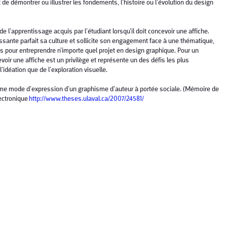
git de démontrer ou illustrer les fondements, l’histoire ou l’évolution du design
de l’apprentissage acquis par l’étudiant lorsqu’il doit concevoir une affiche.
sante parfait sa culture et sollicite son engagement face à une thématique,
es pour entreprendre n’importe quel projet en design graphique. Pour un
oir une affiche est un privilège et représente un des défis les plus
l’idéation que de l’exploration visuelle.
me mode d’expression d’un graphisme d’auteur à portée sociale. (Mémoire de
ectronique
http://www.theses.ulaval.ca/2007/24581/