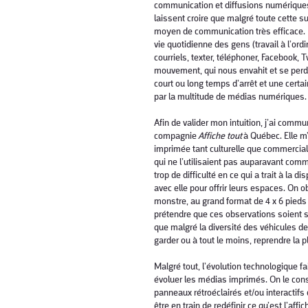
communication et diffusions numériques
laissent croire que malgré toute cette s
moyen de communication très efficace. 
vie quotidienne des gens (travail à l’ord
courriels, texter, téléphoner, Facebook, T
mouvement, qui nous envahit et se perd f
court ou long temps d’arrêt et une cert
par la multitude de médias numériques
​
Afin de valider mon intuition, j’ai com
compagnie
Affiche tout
à Québec. Elle m
imprimée tant culturelle que commerciale.
qui ne l’utilisaient pas auparavant com
trop de difficulté en ce qui a trait à l
avec elle pour offrir leurs espaces. On 
monstre, au grand format de 4 x 6 pieds
prétendre que ces observations soient s
que malgré la diversité des véhicules de
garder ou à tout le moins, reprendre la
​
Malgré tout, l’évolution technologique f
évoluer les médias imprimés. On le const
panneaux rétroéclairés et/ou interactif
être en train de redéfinir ce qu’est l’aff