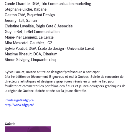
Carole Charette, DGA, Trio Communication marketing
Stéphanie Cliche, Kabane
Gaston Côté, Paquebot Design
Jeremy Hall, Safran
Christine Lavallée, Régis Côté & Associés
Guy LeBel, LeBel Communication
Marie-Pier Lemieux, Le Cercle
Mira Moscatel-Gauthier, LG2
Sylvie Pouliot, DGA, École de design - Université Laval
Maxime Rheault, DGA, Criterium
Simon Sévigny, Cinquante-cinq
Sylvie Pouliot, invitée à titre de designer/professeure à participer
à la 1re édition de l'évènement 13 gourous et moi à Québec. Soirée de rencontre de
directeurs artistiques et designers graphiques réunis en un même lieu pour
feuilleter et commenter les portfolios des futurs et jeunes designers graphiques de
la région de Québec. Soirée prisée par la jeune clientèle.
infodesign@sdgq.ca
http://www.sdgq.ca/
Galerie